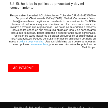
Sí, he leído la política de privacidad y doy mi
consentimiento.
Responsable: Identidad: ACUA Asociación Cultural – CIF: G-844333830 –
Dir. postal: Villaviciosa de Odón (28670), Madrid. Correo electrónico:
hola@acuavilla.es. Legitimación: mediante tu consentimiento. En ACUA
tratamos la información que nos facilitas con el fin de enviarte noticias e
invitarte a eventos que organicemos. Los datos no se cederán a terceros
salvo en los casos en que exista una obligación legal y se conservarán
hasta que tú quieras. Tienes derecho a acceder a tus datos personales,
rectificar los datos inexactos o solicitar su supresión escribiéndonos a
hola@acuavilla.es. Puedes consultar información adicional y detallada en
nuestra
política de privacidad
. Usamos Mailchimp para gestionar nuestras
suscripciones,
en este enlace,
puedes leer más sobre las prácticas de
Mailchimp».
Política de Privacidad
Aviso Legal
Política de cookies