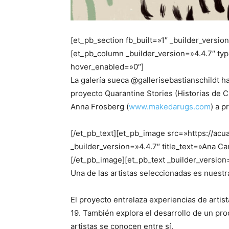
[et_pb_section fb_built=»1″ _builder_versio
[et_pb_column _builder_version=»4.4.7″ typ
hover_enabled=»0″]
La galería sueca @gallerisebastianschildt ha
proyecto Quarantine Stories (Historias de C
Anna Frosberg (
www.makedarugs.com
) a p
[/et_pb_text][et_pb_image src=»https://ac
_builder_version=»4.4.7″ title_text=»Ana 
[/et_pb_image][et_pb_text _builder_versio
Una de las artistas seleccionadas es nuest
El proyecto entrelaza experiencias de artis
19. También explora el desarrollo de un proc
artistas se conocen entre sí.