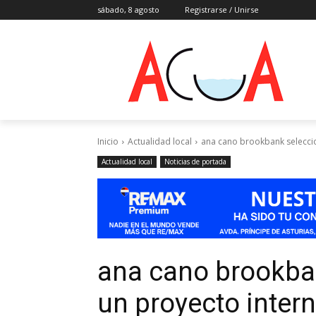
sábado, 8 agosto
Registrarse / Unirse
Inicio
Actualidad local
ana cano brookbank selecci
Actualidad local
Noticias de portada
ana cano brookba
un proyecto inter