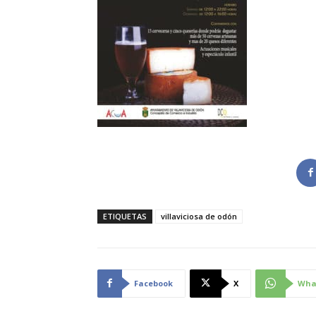
ETIQUETAS
villaviciosa de odón
Facebook
X
Wha