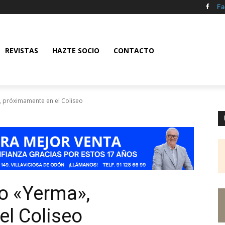
Fa
REVISTAS
HAZTE SOCIO
CONTACTO
, próximamente en el Coliseo
o «Yerma»,
l Coliseo