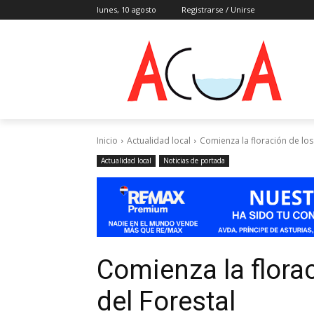
lunes, 10 agosto
Registrarse / Unirse
Inicio
Actualidad local
Comienza la floración de lo
Actualidad local
Noticias de portada
Comienza la flora
del Forestal