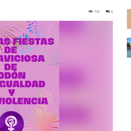
775
0