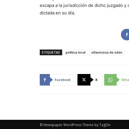
escapa a la jurisdicción de dicho juzgado y
dictada en su día.
ETIQUETAS
política local
villaviciosa de odón
Facebook
X
Wha
© Newspaper WordPress Theme by TagDiv