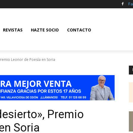
Fa
REVISTAS
HAZTE SOCIO
CONTACTO
 Premio Leonor de Poesía en Soria
desierto», Premio
en Soria