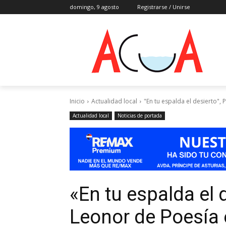
domingo, 9 agosto
Registrarse / Unirse
Inicio
Actualidad local
"En tu espalda el desierto",
Actualidad local
Noticias de portada
«En tu espalda el 
Leonor de Poesía 