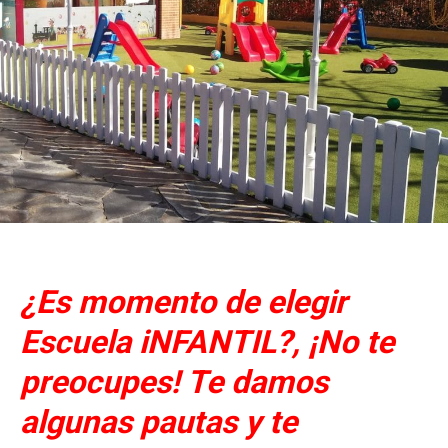
¿Es momento de elegir
Escuela iNFANTIL?, ¡No te
preocupes! Te damos
algunas pautas y te