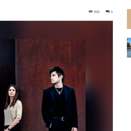
866
0