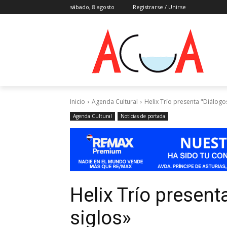
sábado, 8 agosto
Registrarse / Unirse
Inicio
Agenda Cultural
Helix Trío presenta "Diálogos
Agenda Cultural
Noticias de portada
Helix Trío present
siglos»