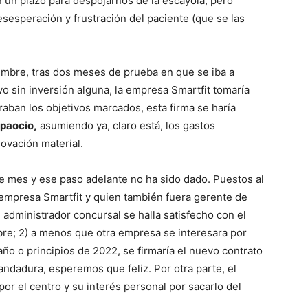
n un plazo para despojarnos de la escayola, pero
esesperación y frustración del paciente (que se las
iembre, tras dos meses de prueba en que se iba a
vo sin inversión alguna, la empresa Smartfit tomaría
graban los objetivos marcados, esta firma se haría
spaocio,
asumiendo ya, claro está, los gastos
ovación material.
e mes y ese paso adelante no ha sido dado. Puestos al
 empresa Smartfit y quien también fuera gerente de
l administrador concursal se halla satisfecho con el
re; 2) a menos que otra empresa se interesara por
 año o principios de 2022, se firmaría el nuevo contrato
andadura, esperemos que feliz. Por otra parte, el
or el centro y su interés personal por sacarlo del