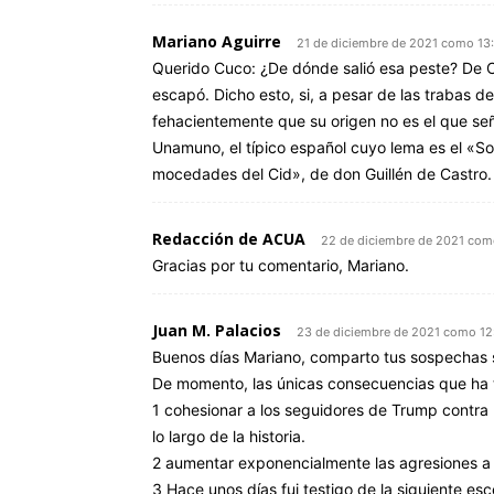
Mariano Aguirre
21 de diciembre de 2021 como 13
Querido Cuco: ¿De dónde salió esa peste? De Chi
escapó. Dicho esto, si, a pesar de las trabas d
fehacientemente que su origen no es el que se
Unamuno, el típico español cuyo lema es el «So
mocedades del Cid», de don Guillén de Castro.
Redacción de ACUA
22 de diciembre de 2021 com
Gracias por tu comentario, Mariano.
Juan M. Palacios
23 de diciembre de 2021 como 12
Buenos días Mariano, comparto tus sospechas so
De momento, las únicas consecuencias que ha te
1 cohesionar a los seguidores de Trump contra
lo largo de la historia.
2 aumentar exponencialmente las agresiones a 
3 Hace unos días fui testigo de la siguiente e