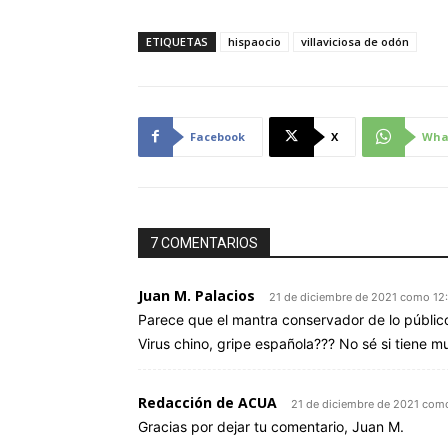
ETIQUETAS
hispaocio
villaviciosa de odón
Facebook
X
Wha
7 COMENTARIOS
Juan M. Palacios
21 de diciembre de 2021 como 12
Parece que el mantra conservador de lo público 
Virus chino, gripe española??? No sé si tiene 
Redacción de ACUA
21 de diciembre de 2021 com
Gracias por dejar tu comentario, Juan M.