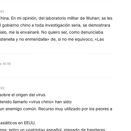
:42
na. En mi opinión, del laboratorio militar de Wuhan; se les
el gobierno chino a toda investigación seria, se demostrara
ñalo, me la envainaré. No quiero ser, como denunciaba
stenella y no enmendalla» de, si no me equivoco, «Las
o 10:19
:02
bre el origen del virus.
nido llamarlo «virus chino» han sido:
 un enemigo común. Recurso muy utilizado por los peores a
asiáticos en EEUU.
scena: entro un «patriota» español, plagado de banderas