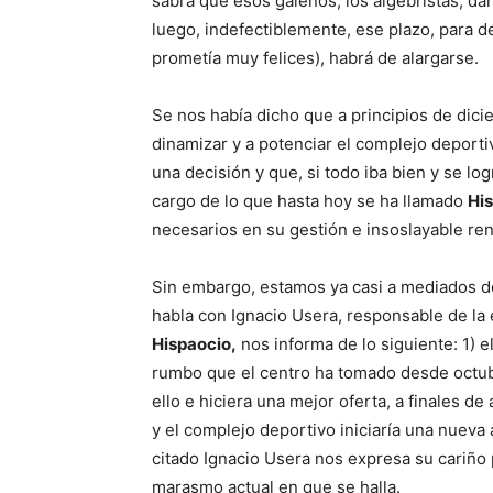
sabrá que esos galenos, los algebristas, da
luego, indefectiblemente, ese plazo, para d
prometía muy felices), habrá de alargarse.
Se nos había dicho que a principios de dic
dinamizar y a potenciar el complejo deporti
una decisión y que, si todo iba bien y se lo
cargo de lo que hasta hoy se ha llamado
Hi
necesarios en su gestión e insoslayable ren
Sin embargo, estamos ya casi a mediados d
habla con Ignacio Usera, responsable de la
Hispaocio,
nos informa de lo siguiente: 1) e
rumbo que el centro ha tomado desde octub
ello e hiciera una mejor oferta, a finales de
y el complejo deportivo iniciaría una nueva 
citado Ignacio Usera nos expresa su cariño p
marasmo actual en que se halla.