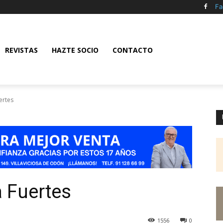
Fa
REVISTAS
HAZTE SOCIO
CONTACTO
ertes
 Fuertes
1556
0