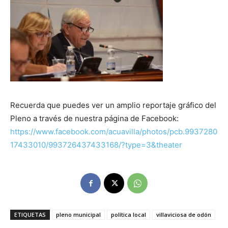
Recuerda que puedes ver un amplio reportaje gráfico del
Pleno a través de nuestra página de Facebook:
https://www.facebook.com/acuavilla/photos/pcb.9937280
17433010/993726437433168/?type=3&theater
ETIQUETAS
pleno municipal
política local
villaviciosa de odón