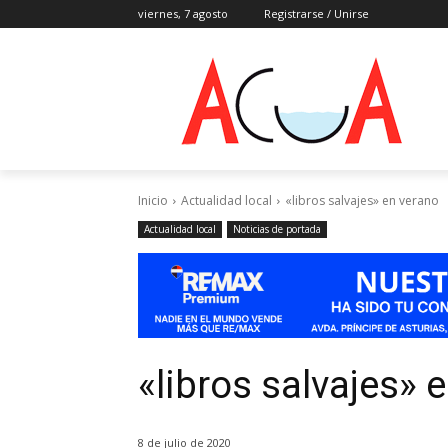
viernes, 7 agosto
Registrarse / Unirse
Inicio
Actualidad local
«libros salvajes» en verano
Actualidad local
Noticias de portada
«libros salvajes» 
8 de julio de 2020