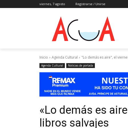
viernes, 7 agosto
Registrarse / Unirse
Inicio
Agenda Cultural
"Lo demás es aire", el vierne
Agenda Cultural
Noticias de portada
«Lo demás es aire»
libros salvajes