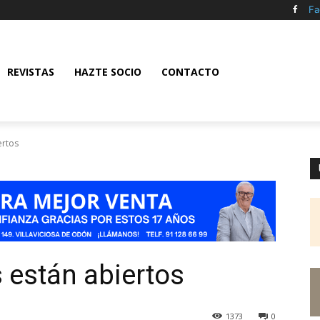
Fa
REVISTAS
HAZTE SOCIO
CONTACTO
ertos
s están abiertos
1373
0