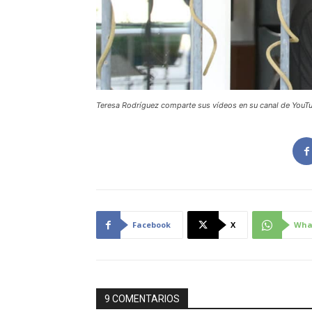
Teresa Rodríguez comparte sus vídeos en su canal de YouT
Facebook
X
Wha
9 COMENTARIOS