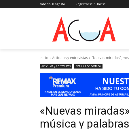
sábado, 8 agosto
Registrarse / Unirse
Inicio
Articulos y entrevistas
"Nuevas miradas", mez
Articulos y entrevistas
Noticias de portada
«Nuevas miradas»
música y palabra