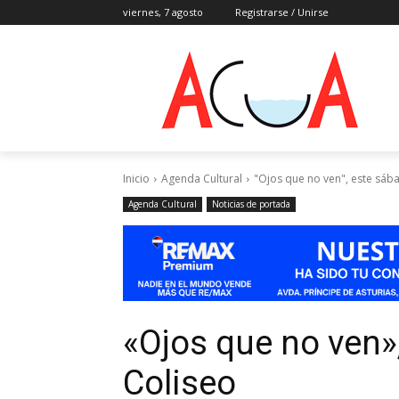
viernes, 7 agosto
Registrarse / Unirse
Inicio
Agenda Cultural
"Ojos que no ven", este sába
Agenda Cultural
Noticias de portada
«Ojos que no ven»
Coliseo