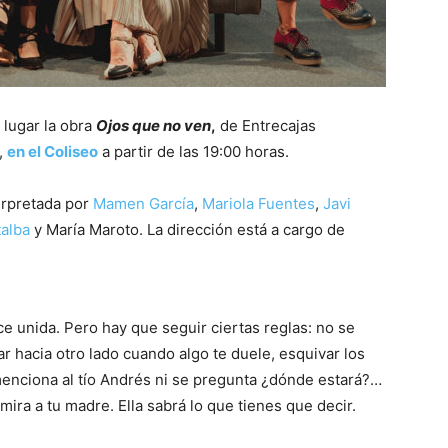
 lugar la obra
Ojos que no ven
,
de Entrecajas
,
en el Coliseo
a partir de las 19:00 horas.
terpretada por
Mamen García
,
Mariola Fuentes
,
Javi
talba
y María Maroto. La dirección está a cargo de
e unida. Pero hay que seguir ciertas reglas: no se
r hacia otro lado cuando algo te duele, esquivar los
e menciona al tío Andrés ni se pregunta ¿dónde estará?…
ira a tu madre. Ella sabrá lo que tienes que decir.