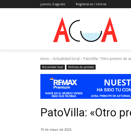
jueves, 6 agosto
Registrarse / Unirse
Inicio
Actualidad local
PatoVilla: "Otro premio de a
Actualidad local
Noticias de portada
PatoVilla: «Otro p
19 de mayo de 2026