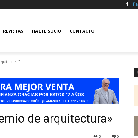
Fa
REVISTAS
HAZTE SOCIO
CONTACTO
rquitectura"
remio de arquitectura»
314
0