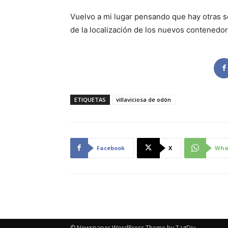
Vuelvo a mi lugar pensando que hay otras 
de la localización de los nuevos contenedor
ETIQUETAS
villaviciosa de odón
Facebook
X
Wha
© Newspaper WordPress Theme by TagDiv