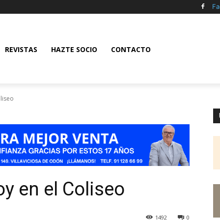
Fa
REVISTAS
HAZTE SOCIO
CONTACTO
liseo
oy en el Coliseo
1492
0