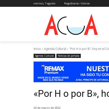
viernes, 7 agosto
Registrarse / Unirse
Inicio
Agenda Cultural
"Por H o por B", hoy en el Co
Agenda Cultural
Noticias de portada
«Por H o por B», h
24 de marzo de 2022