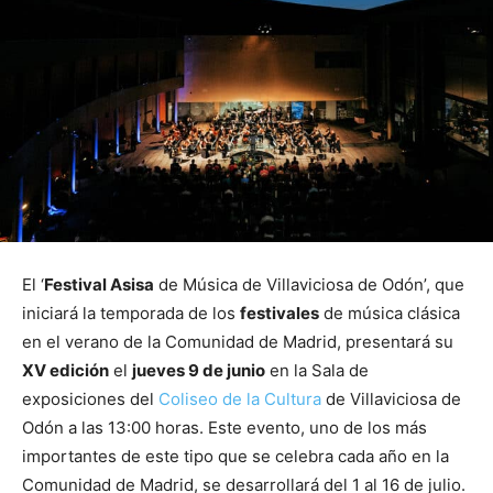
El ‘
Festival Asisa
de Música de Villaviciosa de Odón’, que
iniciará la temporada de los
festivales
de música clásica
en el verano de la Comunidad de Madrid, presentará su
XV edición
el
jueves 9 de junio
en la Sala de
exposiciones del
Coliseo de la Cultura
de Villaviciosa de
Odón a las 13:00 horas. Este evento, uno de los más
importantes de este tipo que se celebra cada año en la
Comunidad de Madrid, se desarrollará del 1 al 16 de julio.