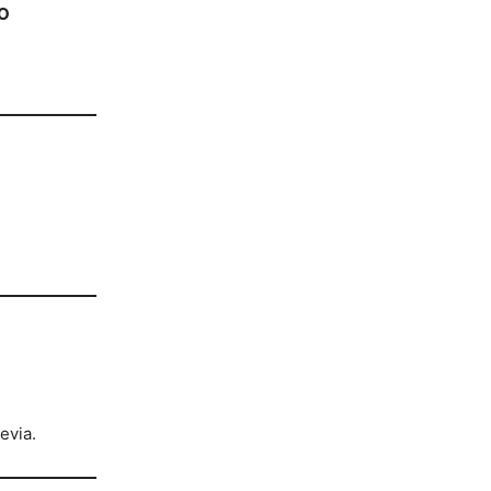
ÑO
evia.