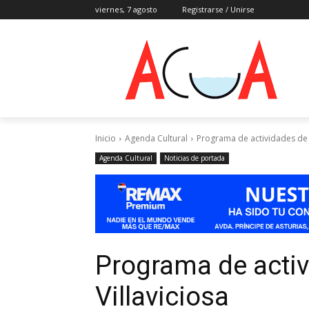
viernes, 7 agosto
Registrarse / Unirse
Inicio
Agenda Cultural
Programa de actividades de 
Agenda Cultural
Noticias de portada
Programa de acti
Villaviciosa