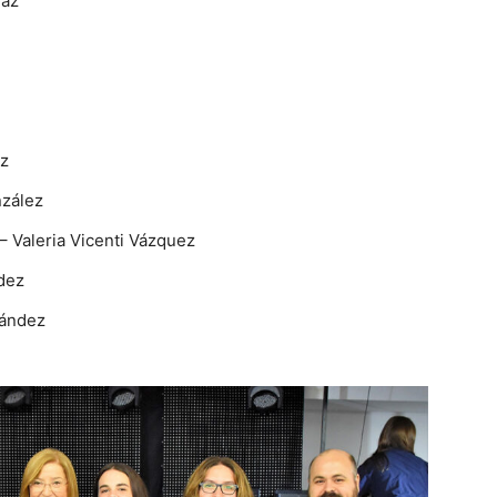
íaz
ez
zález
 – Valeria Vicenti Vázquez
dez
nández