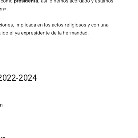
como
presidenta,
así lo hemos acordado y estamos
ón».
iones, implicada en los actos religiosos y con una
luido el ya expresidente de la hermandad.
 2022-2024
ón