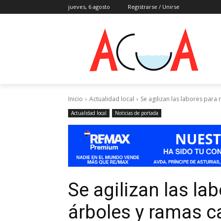
jueves, 6 agosto
Registrarse / Unirse
Inicio
Actualidad local
Se agilizan las labores para 
Actualidad local
Noticias de portada
Se agilizan las lab
árboles y ramas c