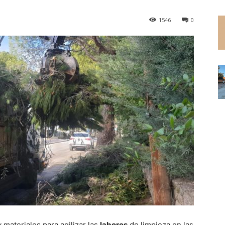
1546
0
ateriales para agilizar las
labores
de limpieza en las