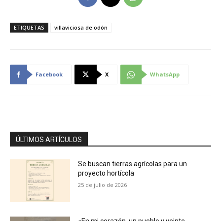
ETIQUETAS
villaviciosa de odón
Facebook
X
WhatsApp
ÚLTIMOS ARTÍCULOS
Se buscan tierras agrícolas para un
proyecto hortícola
25 de julio de 2026
«En mi corazón, un pueblo y veinte