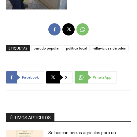
ETIQUETAS
partido popular
política local
villaviciosa de odón
Facebook
X
WhatsApp
ÚLTIMOS ARTÍCULOS
Se buscan tierras agrícolas para un