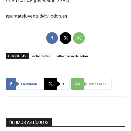
91 601 42 46 (extensión 3382)
apuntatejuventud@v-odon.es.
ETIQUETAS
actividades
villaviciosa de odón
Facebook
X
WhatsApp
ÚLTIMOS ARTÍCULOS