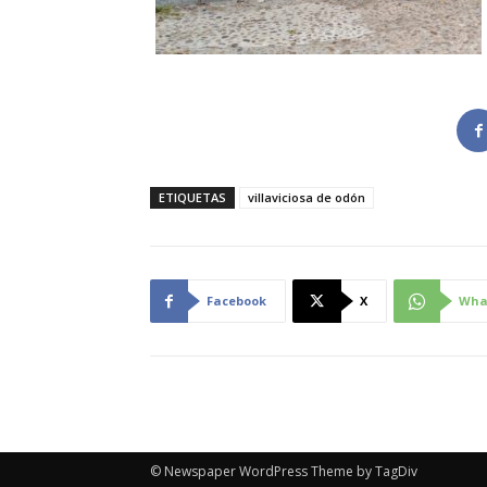
ETIQUETAS
villaviciosa de odón
Facebook
X
Wha
© Newspaper WordPress Theme by TagDiv