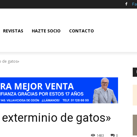
Fa
REVISTAS
HAZTE SOCIO
CONTACTO
io de gatos»
al exterminio de gatos»
1483
0