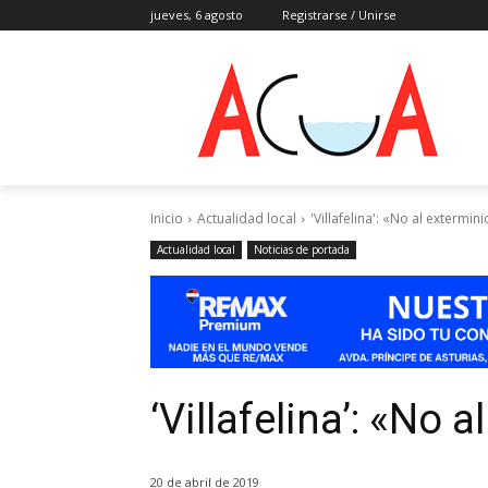
jueves, 6 agosto
Registrarse / Unirse
Inicio
Actualidad local
'Villafelina': «No al extermin
Actualidad local
Noticias de portada
‘Villafelina’: «No 
20 de abril de 2019