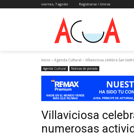
viernes, 7 agosto
Registrarse / Unirse
Inicio
Agenda Cultural
Villaviciosa celebra San Isi
Agenda Cultural
Noticias de portada
Villaviciosa celeb
numerosas activi