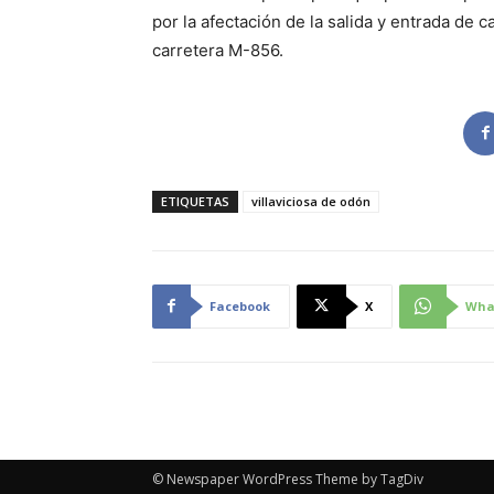
por la afectación de la salida y entrada de c
carretera M-856.
ETIQUETAS
villaviciosa de odón
Facebook
X
Wha
© Newspaper WordPress Theme by TagDiv