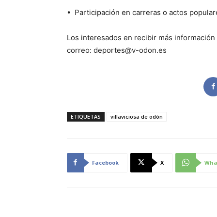
• Participación en carreras o actos popular
Los interesados en recibir más información 
correo: deportes@v-odon.es
ETIQUETAS
villaviciosa de odón
Facebook
X
Wha