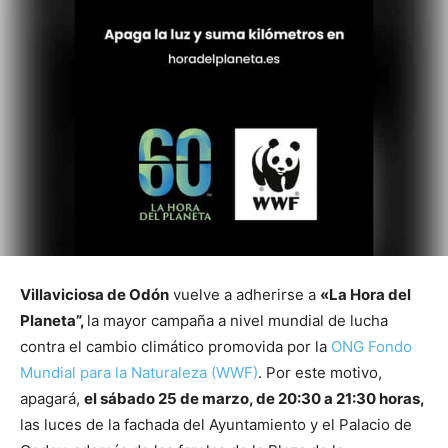
Villaviciosa de Odón
vuelve a adherirse a
«La Hora del
Planeta”,
la mayor campaña a nivel mundial de lucha
contra el cambio climático promovida por la
ONG Fondo
Mundial para la Naturaleza (WWF)
. Por este motivo,
apagará,
el sábado 25 de marzo, de 20:30 a 21:30 horas,
las luces de la fachada del Ayuntamiento y el Palacio de