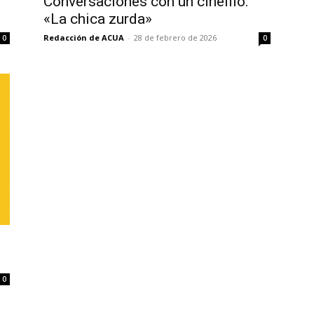
Conversaciones con un cinéfilo:
«La chica zurda»
Redacción de ACUA
-
28 de febrero de 2026
0
0
0