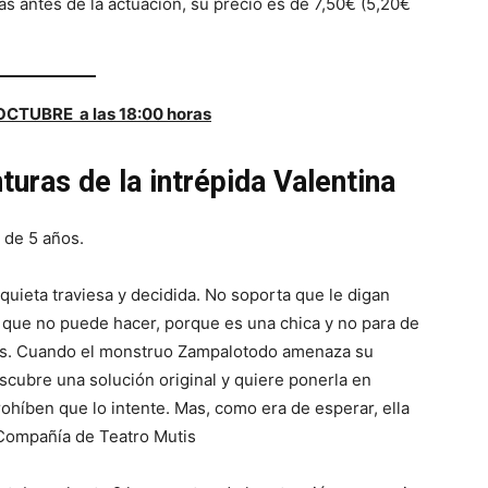
as antes de la actuación, su precio es de 7,50€ (5,20€
OCTUBRE a las 18:00 horas
turas de la intrépida Valentina
r de 5 años.
nquieta traviesa y decidida. No soporta que le digan
 que no puede hacer, porque es una chica y no para de
os. Cuando el monstruo Zampalotodo amenaza su
escubre una solución original y quiere ponerla en
prohíben que lo intente. Mas, como era de esperar, ella
Compañía de Teatro Mutis