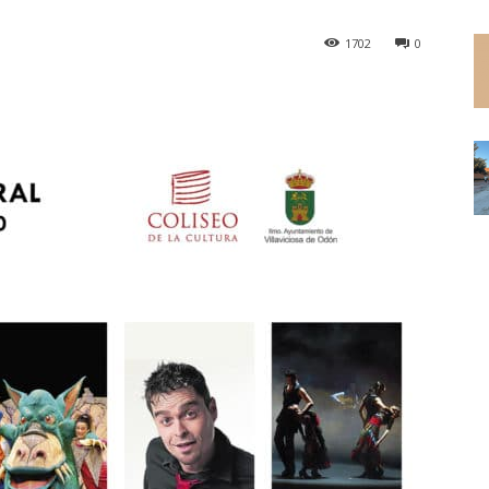
1702
0