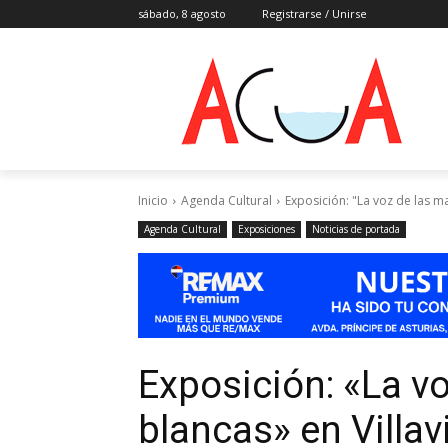
sábado, 8 agosto
Registrarse / Unirse
Inicio
Agenda Cultural
Exposición: "La voz de las m
Agenda Cultural
Exposiciones
Noticias de portada
Exposición: «La v
blancas» en Villav