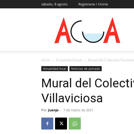
sábado, 8 agosto
Registrarse / Unirse
Inicio
Actualidad local
Mural del Colectivo Feminist
Actualidad local
Noticias de portada
Mural del Colect
Villaviciosa
Por
Juanjo
-
7 de marzo de 2021