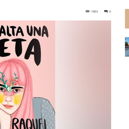
1493
0