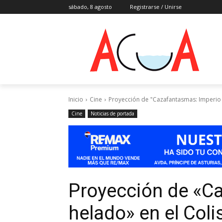
sábado, 8 agosto
Registrarse / Unirse
Inicio
Cine
Proyección de "Cazafantasmas: Imperio 
Cine
Noticias de portada
Proyección de «C
helado» en el Coli