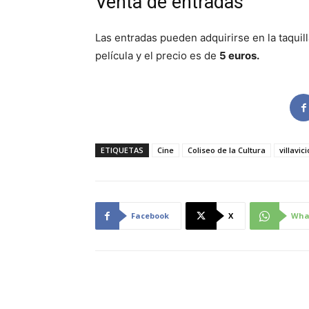
Venta de entradas
Las entradas pueden adquirirse en la taquil
película y el precio es de
5 euros.
ETIQUETAS
Cine
Coliseo de la Cultura
villavi
Facebook
X
Wha