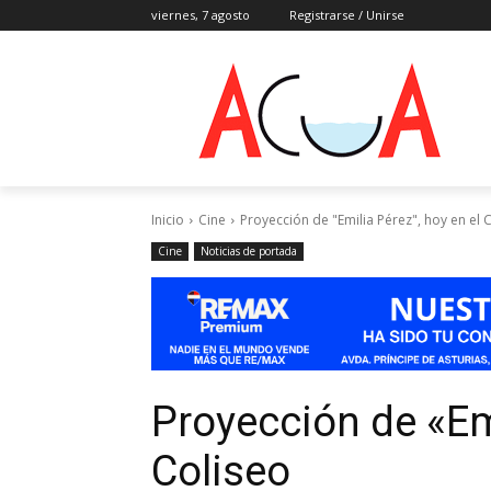
viernes, 7 agosto
Registrarse / Unirse
Inicio
Cine
Proyección de "Emilia Pérez", hoy en el 
Cine
Noticias de portada
Proyección de «Emi
Coliseo