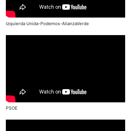
Izquierda Unida-Podemos-AlianzaVerde
PSOE