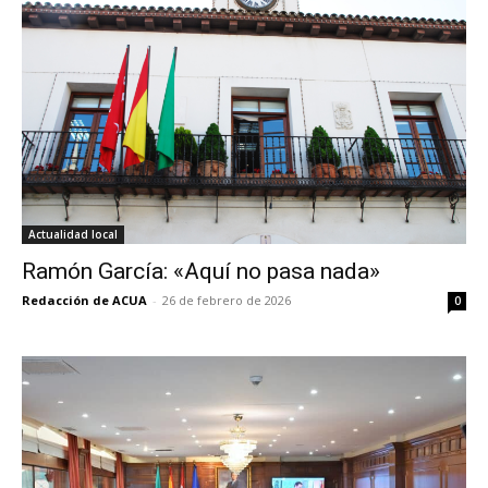
Actualidad local
Ramón García: «Aquí no pasa nada»
Redacción de ACUA
-
26 de febrero de 2026
0