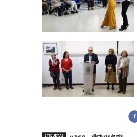
ETIQUETAS
concurso
villaviciosa de odón