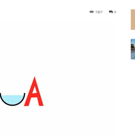
1507
0