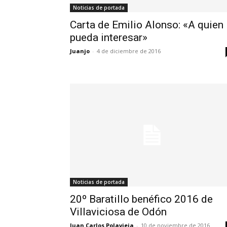
Noticias de portada
Carta de Emilio Alonso: «A quien
pueda interesar»
Juanjo
-
4 de diciembre de 2016
Noticias de portada
20º Baratillo benéfico 2016 de
Villaviciosa de Odón
Juan Carlos Polavieja
-
10 de noviembre de 2016