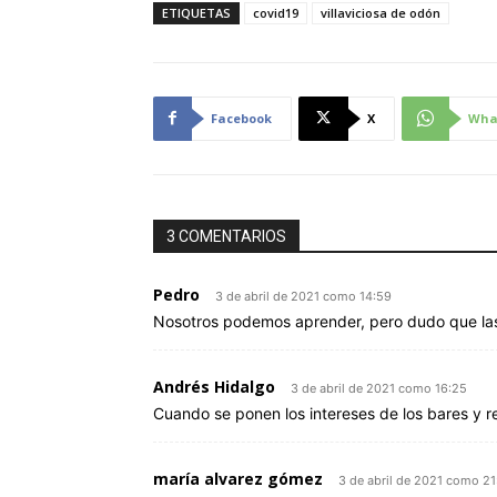
ETIQUETAS
covid19
villaviciosa de odón
Facebook
X
Wha
3 COMENTARIOS
Pedro
3 de abril de 2021 como 14:59
Nosotros podemos aprender, pero dudo que las
Andrés Hidalgo
3 de abril de 2021 como 16:25
Cuando se ponen los intereses de los bares y r
maría alvarez gómez
3 de abril de 2021 como 21