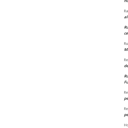
nu
Ra
al
Ru
ce
Ru
Ma
Re
de
Ru
Fu
Re
p
Re
p
Ho