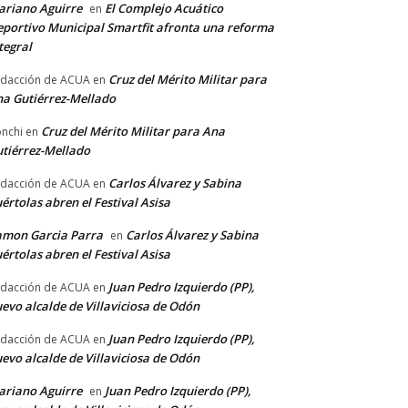
riano Aguirre
El Complejo Acuático
en
portivo Municipal Smartfit afronta una reforma
tegral
Cruz del Mérito Militar para
dacción de ACUA
en
a Gutiérrez-Mellado
Cruz del Mérito Militar para Ana
nchi
en
tiérrez-Mellado
Carlos Álvarez y Sabina
dacción de ACUA
en
értolas abren el Festival Asisa
amon Garcia Parra
Carlos Álvarez y Sabina
en
értolas abren el Festival Asisa
Juan Pedro Izquierdo (PP),
dacción de ACUA
en
evo alcalde de Villaviciosa de Odón
Juan Pedro Izquierdo (PP),
dacción de ACUA
en
evo alcalde de Villaviciosa de Odón
riano Aguirre
Juan Pedro Izquierdo (PP),
en