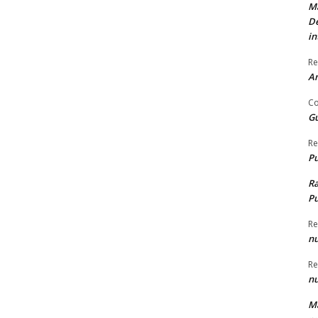
Ma
De
in
Re
An
Co
Gu
Re
Pu
R
Pu
Re
nu
Re
nu
Ma