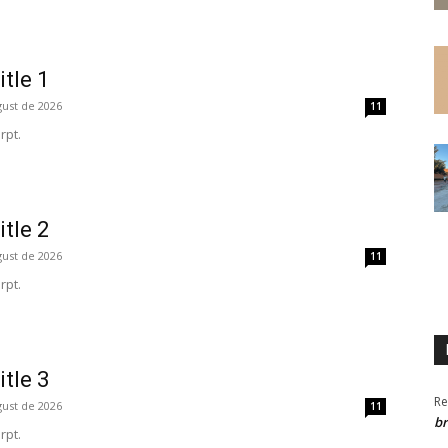
itle 1
gust de 2026
11
rpt.
itle 2
gust de 2026
11
rpt.
itle 3
Re
gust de 2026
11
br
rpt.