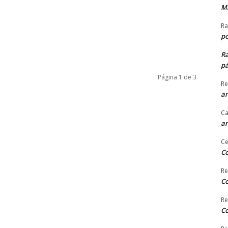
Mi
Ra
po
R
pá
Página 1 de 3
Re
ar
Ca
ar
Ce
Co
Re
Co
Re
Co