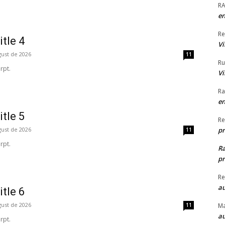
R
en
Re
itle 4
Vi
gust de 2026
11
Ru
rpt.
Vi
Ra
en
itle 5
Re
gust de 2026
pr
11
rpt.
R
pr
Re
au
itle 6
gust de 2026
11
Ma
au
rpt.