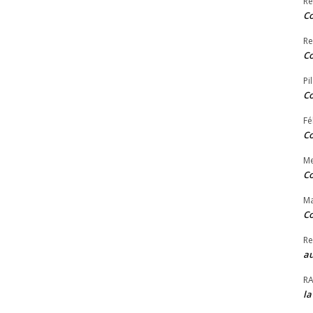
Re
Co
Re
Co
Pi
Co
Fé
Co
Me
Co
Ma
Co
Re
au
R
la