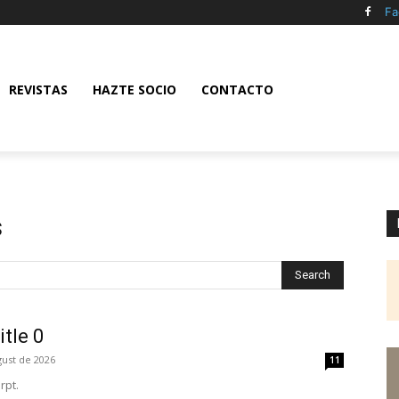
Fa
REVISTAS
HAZTE SOCIO
CONTACTO
s
Search
itle 0
gust de 2026
11
rpt.