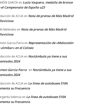
Lucía Vaquero, medalla de bronce
AMÓN GARCÍA
en
 el Campeonato de España u23
Nota de prensa de Más Madrid
dacción de ACUA
en
llaviciosa
Nota de prensa de Más Madrid
th Meléndez
en
llaviciosa
Representación de «Melocotón
món Garcia Parra
en
 almíbar» en el Coliseo
Noctámbula ya tiene a sus
dacción de ACUA
en
emiados 2024
amon Garcia Parra
Noctámbula ya tiene a sus
en
emiados 2024
La línea de autobuses 510A
dacción de ACUA
en
menta su frecuencia
La línea de autobuses 510A
rgarita Valencia
en
menta su frecuencia