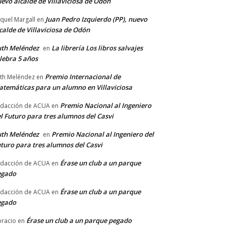
evo alcalde de Villaviciosa de Odón
Juan Pedro Izquierdo (PP), nuevo
quel Margall
en
calde de Villaviciosa de Odón
th Meléndez
La librería Los libros salvajes
en
lebra 5 años
Premio Internacional de
th Meléndez
en
temáticas para un alumno en Villaviciosa
Premio Nacional al Ingeniero
dacción de ACUA
en
l Futuro para tres alumnos del Casvi
th Meléndez
Premio Nacional al Ingeniero del
en
turo para tres alumnos del Casvi
Érase un club a un parque
dacción de ACUA
en
egado
Érase un club a un parque
dacción de ACUA
en
egado
Érase un club a un parque pegado
racio
en