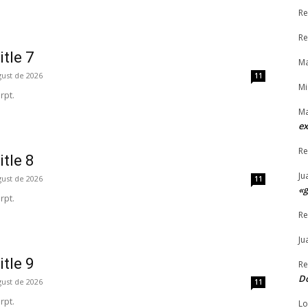
Re
Re
itle 7
M
gust de 2026
11
Mi
rpt.
Ma
ex
Re
itle 8
Ju
gust de 2026
11
«g
rpt.
Re
Ju
itle 9
Re
Do
gust de 2026
11
rpt.
Lo