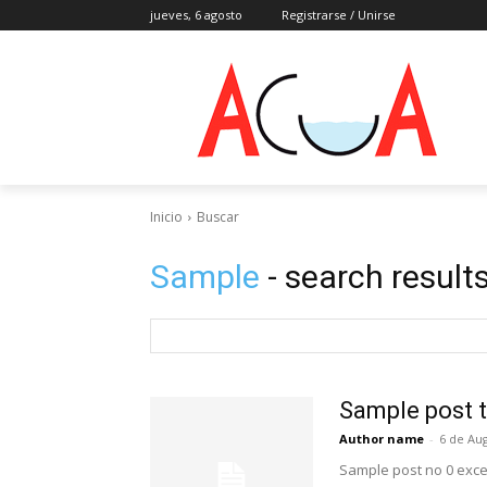
jueves, 6 agosto
Registrarse / Unirse
Inicio
Buscar
Sample
- search result
Sample post t
Author name
-
6 de Au
Sample post no 0 exce